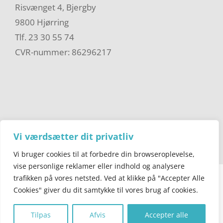
Risvænget 4, Bjergby
9800 Hjørring
Tlf. 23 30 55 74
CVR-nummer: 86296217
Vi værdsætter dit privatliv
Vi bruger cookies til at forbedre din browseroplevelse,
vise personlige reklamer eller indhold og analysere
trafikken på vores netsted. Ved at klikke på "Accepter Alle
© Copyright 2025 - Vendsyssel Festival - Danmark
Cookies" giver du dit samtykke til vores brug af cookies.
Tilpas
Afvis
Accepter alle
Facebook
E-